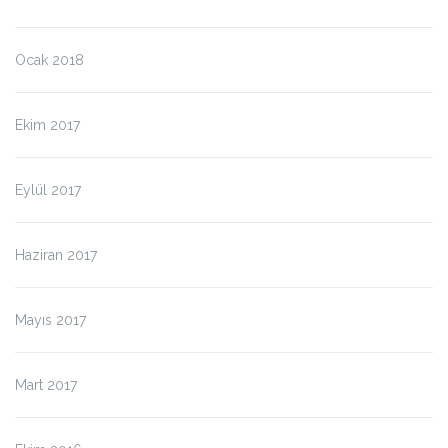
Ocak 2018
Ekim 2017
Eylül 2017
Haziran 2017
Mayıs 2017
Mart 2017