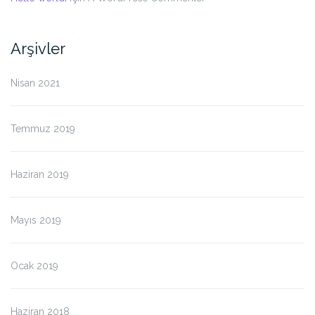
Arşivler
Nisan 2021
Temmuz 2019
Haziran 2019
Mayıs 2019
Ocak 2019
Haziran 2018