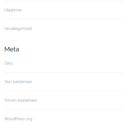
Ulaştırma
Uncategorized
Meta
Giriş
Yazı beslemesi
Yorum beslemesi
WordPress.org