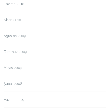
Haziran 2010
Nisan 2010
Ağustos 2009
Temmuz 2009
Mayıs 2009
Şubat 2008
Haziran 2007