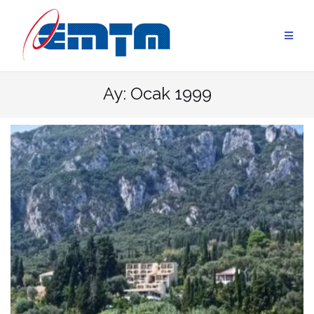
Skip
to
content
Ay:
Ocak 1999