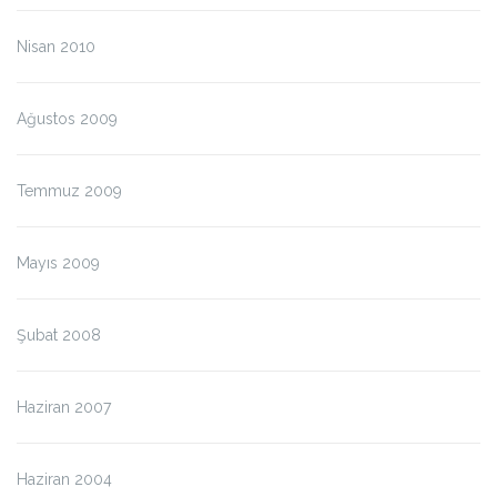
Nisan 2010
Ağustos 2009
Temmuz 2009
Mayıs 2009
Şubat 2008
Haziran 2007
Haziran 2004