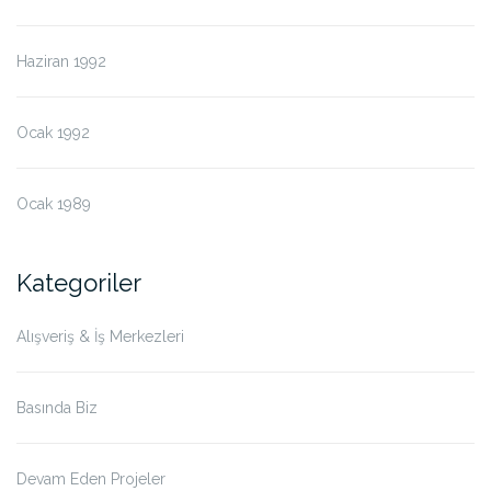
Haziran 1992
Ocak 1992
Ocak 1989
Kategoriler
Alışveriş & İş Merkezleri
Basında Biz
Devam Eden Projeler