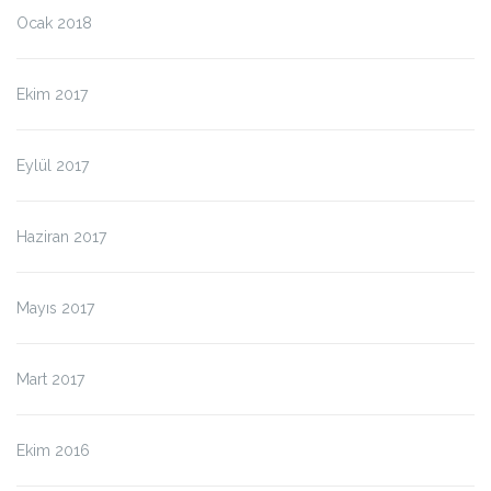
Ocak 2018
Ekim 2017
Eylül 2017
Haziran 2017
Mayıs 2017
Mart 2017
Ekim 2016