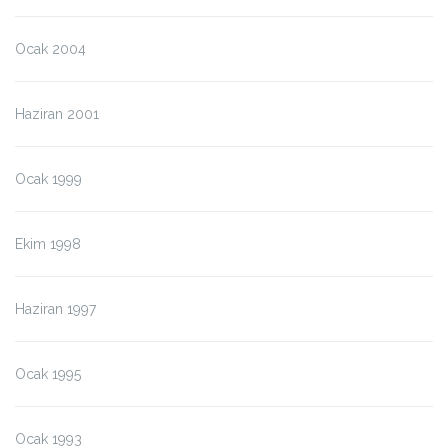
Ocak 2004
Haziran 2001
Ocak 1999
Ekim 1998
Haziran 1997
Ocak 1995
Ocak 1993