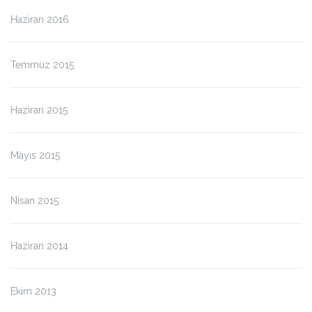
Haziran 2016
Temmuz 2015
Haziran 2015
Mayıs 2015
Nisan 2015
Haziran 2014
Ekim 2013