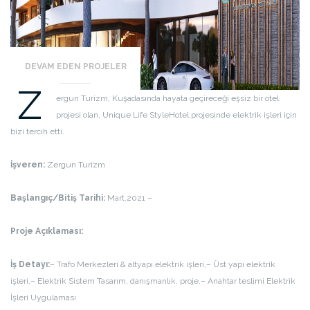
DEVAM EDEN PROJELER
Z
ergun Turizm, Kuşadasında hayata geçireceği eşsiz bir otel
projesi olan, Unique Life StyleHotel projesinde elektrik işleri için
bizi tercih etti.
İşveren:
Zergun Turizm
Başlangıç/Bitiş Tarihi:
Mart.2021 –
Proje Açıklaması:
İş Detayı:
– Trafo Merkezleri & altyapı elektrik işleri,
– Üst yapı elektrik
işleri,
– Elektrik Sistem Tasarım, danışmanlık, proje,
– Anahtar teslimi Elektrik
İşleri Uygulaması